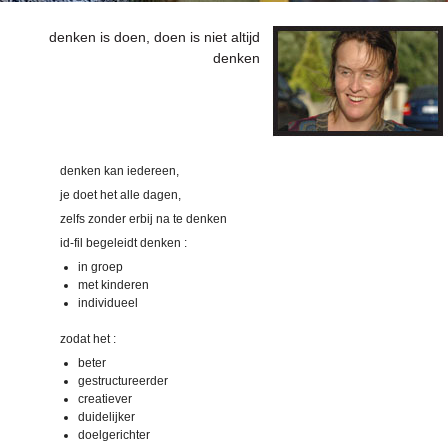
denken is doen, doen is niet altijd
denken
denken kan iedereen,
je doet het alle dagen,
zelfs zonder erbij na te denken
id-fil begeleidt denken :
in groep
met kinderen
individueel
zodat het :
beter
gestructureerder
creatiever
duidelijker
doelgerichter