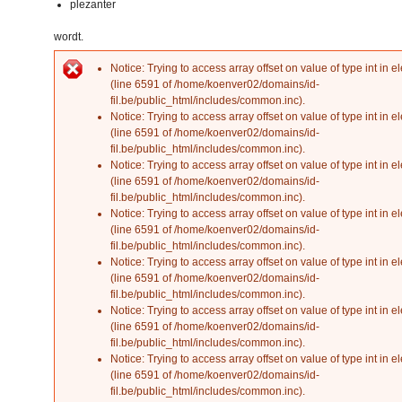
plezanter
wordt.
Notice
: Trying to access array offset on value of type int in
el
Error message
(line
6591
of
/home/koenver02/domains/id-
fil.be/public_html/includes/common.inc
).
Notice
: Trying to access array offset on value of type int in
el
(line
6591
of
/home/koenver02/domains/id-
fil.be/public_html/includes/common.inc
).
Notice
: Trying to access array offset on value of type int in
el
(line
6591
of
/home/koenver02/domains/id-
fil.be/public_html/includes/common.inc
).
Notice
: Trying to access array offset on value of type int in
el
(line
6591
of
/home/koenver02/domains/id-
fil.be/public_html/includes/common.inc
).
Notice
: Trying to access array offset on value of type int in
el
(line
6591
of
/home/koenver02/domains/id-
fil.be/public_html/includes/common.inc
).
Notice
: Trying to access array offset on value of type int in
el
(line
6591
of
/home/koenver02/domains/id-
fil.be/public_html/includes/common.inc
).
Notice
: Trying to access array offset on value of type int in
el
(line
6591
of
/home/koenver02/domains/id-
fil.be/public_html/includes/common.inc
).