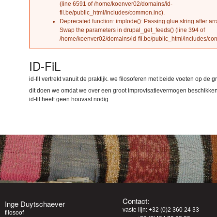
(line
6591
of
/home/koenver02/domains/id-
fil.be/public_html/includes/common.inc
).
Deprecated function
: implode(): Passing glue string after ar
Swap the parameters in
drupal_get_feeds()
(line
394
of
/home/koenver02/domains/id-fil.be/public_html/includes/c
ID-FiL
id-fil vertrekt vanuit de praktijk. we filosoferen met beide voeten op de g
dit doen we omdat we over een groot improvisatievermogen beschikken 
id-fil heeft geen houvast nodig.
Contact:
Inge Duytschaever
vaste lijn: +32 (0)2 360 24 33
filosoof