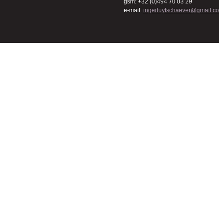
gsm: +32 (0)494 70 03 29
e-mail:
ingeduytschaever@gmail.c