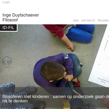
Skip to
Skip to
Login
main
navigation
content
Inge Duytschaever
Filosoof
start
wie ben ik
filosofe
Main menu
ID-FiL
filosoferen met kinderen : samen op onderzoek gaan do
filosofische counseling
: een partner om mee te denk
na te denken