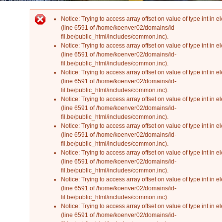
Notice
: Trying to access array offset on value of type int in
el
Error message
(line
6591
of
/home/koenver02/domains/id-
fil.be/public_html/includes/common.inc
).
Notice
: Trying to access array offset on value of type int in
el
(line
6591
of
/home/koenver02/domains/id-
fil.be/public_html/includes/common.inc
).
Notice
: Trying to access array offset on value of type int in
el
(line
6591
of
/home/koenver02/domains/id-
fil.be/public_html/includes/common.inc
).
Notice
: Trying to access array offset on value of type int in
el
(line
6591
of
/home/koenver02/domains/id-
fil.be/public_html/includes/common.inc
).
Notice
: Trying to access array offset on value of type int in
el
(line
6591
of
/home/koenver02/domains/id-
fil.be/public_html/includes/common.inc
).
Notice
: Trying to access array offset on value of type int in
el
(line
6591
of
/home/koenver02/domains/id-
fil.be/public_html/includes/common.inc
).
Notice
: Trying to access array offset on value of type int in
el
(line
6591
of
/home/koenver02/domains/id-
fil.be/public_html/includes/common.inc
).
Notice
: Trying to access array offset on value of type int in
el
(line
6591
of
/home/koenver02/domains/id-