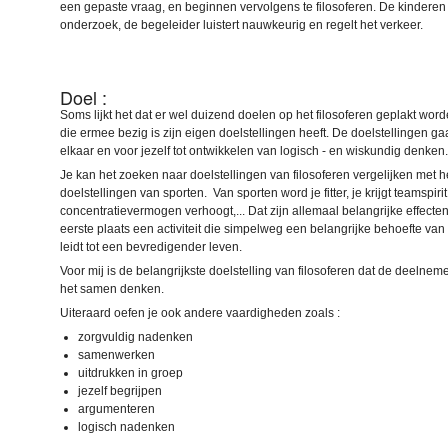
een gepaste vraag, en beginnen vervolgens te filosoferen. De kinderen 
onderzoek, de begeleider luistert nauwkeurig en regelt het verkeer.
Doel :
Soms lijkt het dat er wel duizend doelen op het filosoferen geplakt wor
die ermee bezig is zijn eigen doelstellingen heeft. De doelstellingen g
elkaar en voor jezelf tot ontwikkelen van logisch - en wiskundig denken
Je kan het zoeken naar doelstellingen van filosoferen vergelijken met 
doelstellingen van sporten. Van sporten word je fitter, je krijgt teamspirit,
concentratievermogen verhoogt,... Dat zijn allemaal belangrijke effecten
eerste plaats een activiteit die simpelweg een belangrijke behoefte van
leidt tot een bevredigender leven.
Voor mij is de belangrijkste doelstelling van filosoferen dat de deelnem
het samen denken.
Uiteraard oefen je ook andere vaardigheden zoals :
zorgvuldig nadenken
samenwerken
uitdrukken in groep
jezelf begrijpen
argumenteren
logisch nadenken