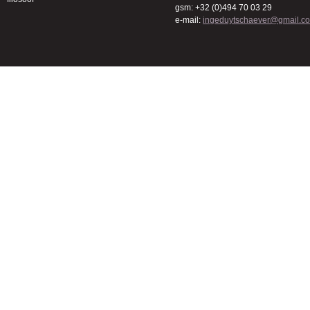
gsm: +32 (0)494 70 03 29
e-mail:
ingeduytschaever@gmail.c