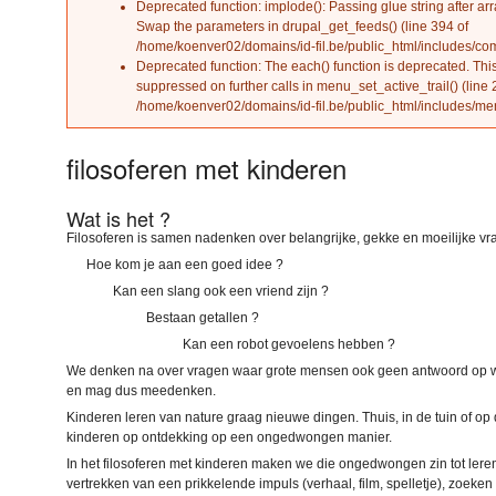
Deprecated function
: implode(): Passing glue string after ar
Swap the parameters in
drupal_get_feeds()
(line
394
of
/home/koenver02/domains/id-fil.be/public_html/includes/c
Deprecated function
: The each() function is deprecated. Th
suppressed on further calls in
menu_set_active_trail()
(line
/home/koenver02/domains/id-fil.be/public_html/includes/me
filosoferen met kinderen
Wat is het ?
Filosoferen is samen nadenken over belangrijke, gekke en moeilijke vr
Hoe kom je aan een goed idee ?
Kan een slang ook een vriend zijn ?
Bestaan getallen ?
Kan een robot gevoelens hebben ?
We denken na over vragen waar grote mensen ook geen antwoord op w
en mag dus meedenken.
Kinderen leren van nature graag nieuwe dingen. Thuis, in de tuin of o
kinderen op ontdekking op een ongedwongen manier.
In het filosoferen met kinderen maken we die ongedwongen zin tot ler
vertrekken van een prikkelende impuls (verhaal, film, spelletje), zoek