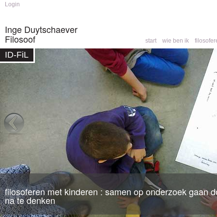
Skip to
Skip to
Login
main
navigation
content
Inge Duytschaever
Filosoof
start
wie ben ik
filosofe
Main menu
ID-FiL
Home
You are here
filosoferen met kinderen : samen op onderzoek gaan do
filosofische counseling
: een partner om mee te denk
na te denken