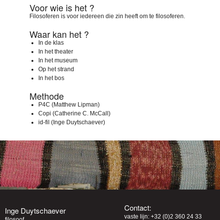
Voor wie is het ?
Filosoferen is voor iedereen die zin heeft om te filosoferen.
Waar kan het ?
In de klas
In het theater
In het museum
Op het strand
In het bos
Methode
P4C (Matthew Lipman)
Copi (Catherine C. McCall)
id-fil (Inge Duytschaever)
Contact:
Inge Duytschaever
vaste lijn: +32 (0)2 360 24 33
filosoof