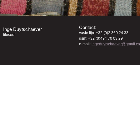
Contact:
Inge Duytschaever
vaste lijn: +32 (0)2 360 24 33
filosoof
gsm: +32 (0)494 70 03 29
e-mail:
ingeduytschaever@gmail.c