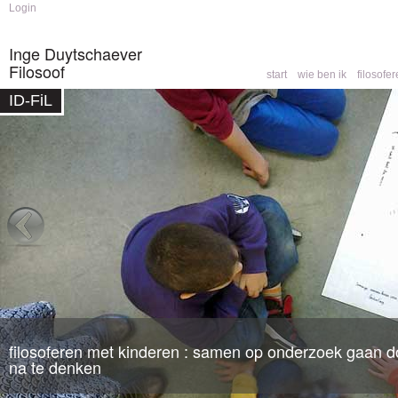
Skip to
Skip to
Login
main
navigation
content
Inge Duytschaever
Filosoof
start
wie ben ik
filosofe
Main menu
ID-FiL
Home
»
opleidingen
You are here
filosoferen met kinderen : samen op onderzoek gaan do
filosofische counseling
: een partner om mee te denk
na te denken