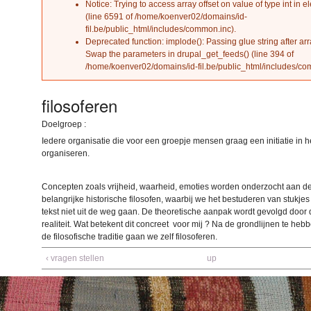
Notice
: Trying to access array offset on value of type int in
el
(line
6591
of
/home/koenver02/domains/id-
fil.be/public_html/includes/common.inc
).
Deprecated function
: implode(): Passing glue string after ar
Swap the parameters in
drupal_get_feeds()
(line
394
of
/home/koenver02/domains/id-fil.be/public_html/includes/c
filosoferen
Doelgroep :
Iedere organisatie die voor een groepje mensen graag een initiatie in he
organiseren.
Concepten zoals vrijheid, waarheid, emoties worden onderzocht aan d
belangrijke historische filosofen, waarbij we het bestuderen van stukjes
tekst niet uit de weg gaan. De theoretische aanpak wordt gevolgd door 
realiteit. Wat betekent dit concreet voor mij ? Na de grondlijnen te he
de filosofische traditie gaan we zelf filosoferen.
‹ vragen stellen
up