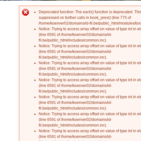
Deprecated function
: The each() function is deprecated. Th
Error message
suppressed on further calls in
book_prev()
(line
775
of
/home/koenver02/domains/id-fil.be/public_html/modules/b
Notice
: Trying to access array offset on value of type int in
el
(line
6591
of
/home/koenver02/domains/id-
fil.be/public_html/includes/common.inc
).
Notice
: Trying to access array offset on value of type int in
el
(line
6591
of
/home/koenver02/domains/id-
fil.be/public_html/includes/common.inc
).
Notice
: Trying to access array offset on value of type int in
el
(line
6591
of
/home/koenver02/domains/id-
fil.be/public_html/includes/common.inc
).
Notice
: Trying to access array offset on value of type int in
el
(line
6591
of
/home/koenver02/domains/id-
fil.be/public_html/includes/common.inc
).
Notice
: Trying to access array offset on value of type int in
el
(line
6591
of
/home/koenver02/domains/id-
fil.be/public_html/includes/common.inc
).
Notice
: Trying to access array offset on value of type int in
el
(line
6591
of
/home/koenver02/domains/id-
fil.be/public_html/includes/common.inc
).
Notice
: Trying to access array offset on value of type int in
el
(line
6591
of
/home/koenver02/domains/id-