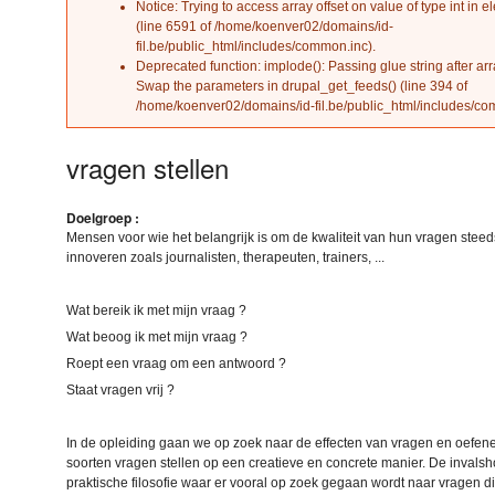
Notice
: Trying to access array offset on value of type int in
el
(line
6591
of
/home/koenver02/domains/id-
fil.be/public_html/includes/common.inc
).
Deprecated function
: implode(): Passing glue string after ar
Swap the parameters in
drupal_get_feeds()
(line
394
of
/home/koenver02/domains/id-fil.be/public_html/includes/c
vragen stellen
Doelgroep :
Mensen voor wie het belangrijk is om de kwaliteit van hun vragen steeds
innoveren zoals journalisten, therapeuten, trainers, ...
Wat bereik ik met mijn vraag ?
Wat beoog ik met mijn vraag ?
Roept een vraag om een antwoord ?
Staat vragen vrij ?
In de opleiding gaan we op zoek naar de effecten van vragen en oefenen
soorten vragen stellen op een creatieve en concrete manier. De invalsh
praktische filosofie waar er vooral op zoek gegaan wordt naar vragen d