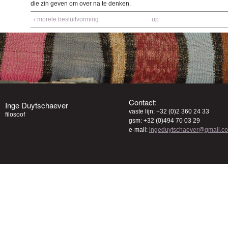
die zin geven om over na te denken.
‹ morele besluitvorming
up
Contact:
Inge Duytschaever
vaste lijn: +32 (0)2 360 24 33
filosoof
gsm: +32 (0)494 70 03 29
e-mail:
ingeduytschaever@gmail.c