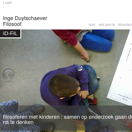
Skip to
Skip to
Login
main
navigation
content
Inge Duytschaever
Filosoof
start
wie ben ik
filosofe
Main menu
ID-FiL
Home
»
opleidingen
You are here
filosoferen met kinderen : samen op onderzoek gaan do
filosofische counseling
: een partner om mee te denk
na te denken