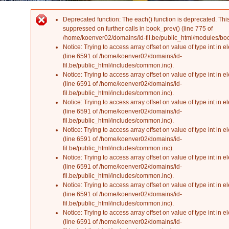
Deprecated function
: The each() function is deprecated. Th
Error message
suppressed on further calls in
book_prev()
(line
775
of
/home/koenver02/domains/id-fil.be/public_html/modules/b
Notice
: Trying to access array offset on value of type int in
el
(line
6591
of
/home/koenver02/domains/id-
fil.be/public_html/includes/common.inc
).
Notice
: Trying to access array offset on value of type int in
el
(line
6591
of
/home/koenver02/domains/id-
fil.be/public_html/includes/common.inc
).
Notice
: Trying to access array offset on value of type int in
el
(line
6591
of
/home/koenver02/domains/id-
fil.be/public_html/includes/common.inc
).
Notice
: Trying to access array offset on value of type int in
el
(line
6591
of
/home/koenver02/domains/id-
fil.be/public_html/includes/common.inc
).
Notice
: Trying to access array offset on value of type int in
el
(line
6591
of
/home/koenver02/domains/id-
fil.be/public_html/includes/common.inc
).
Notice
: Trying to access array offset on value of type int in
el
(line
6591
of
/home/koenver02/domains/id-
fil.be/public_html/includes/common.inc
).
Notice
: Trying to access array offset on value of type int in
el
(line
6591
of
/home/koenver02/domains/id-